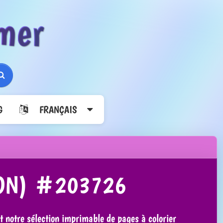
mer
Rechercher
G
FRANÇAIS
ION) #203726
nt notre sélection imprimable de pages à colorier