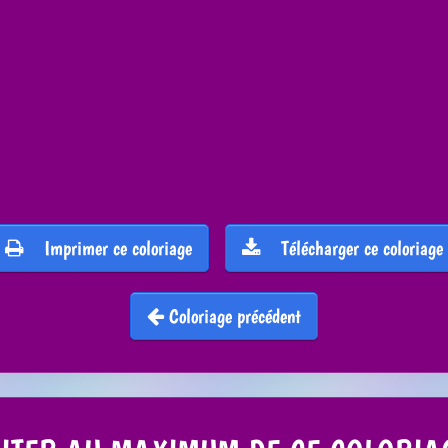
Imprimer ce coloriage
Télécharger ce coloriage
Coloriage précédent