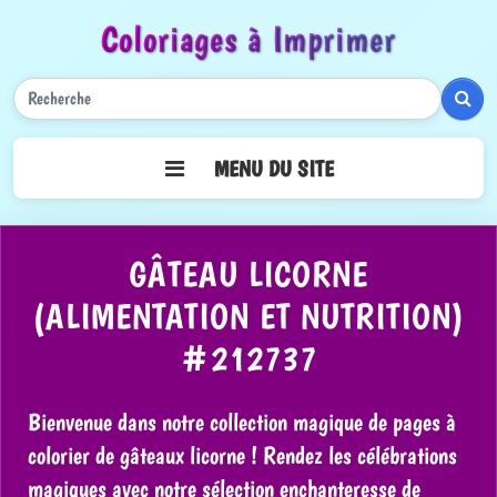
Coloriages à Imprimer
Rech
MENU DU SITE
GÂTEAU LICORNE
(ALIMENTATION ET NUTRITION)
#212737
Bienvenue dans notre collection magique de pages à
colorier de gâteaux licorne ! Rendez les célébrations
magiques avec notre sélection enchanteresse de